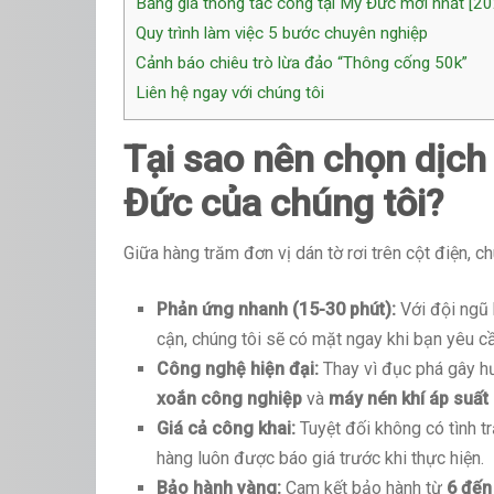
Bảng giá thông tắc cống tại Mỹ Đức mới nhất [2
Quy trình làm việc 5 bước chuyên nghiệp
Cảnh báo chiêu trò lừa đảo “Thông cống 50k”
Liên hệ ngay với chúng tôi
Tại sao nên chọn dịch
Đức của chúng tôi?
Giữa hàng trăm đơn vị dán tờ rơi trên cột điện, ch
Phản ứng nhanh (15-30 phút):
Với đội ngũ k
cận, chúng tôi sẽ có mặt ngay khi bạn yêu c
Công nghệ hiện đại:
Thay vì đục phá gây hư
xoắn công nghiệp
và
máy nén khí áp suất
Giá cả công khai:
Tuyệt đối không có tình tr
hàng luôn được báo giá trước khi thực hiện.
Bảo hành vàng:
Cam kết bảo hành từ
6 đến