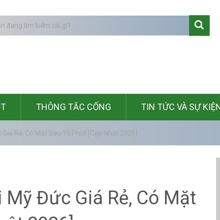
ỐT
THÔNG TẮC CỐNG
TIN TỨC VÀ SỰ KIỆ
Giá Rẻ, Có Mặt Sau 15 Phút [Cập Nhật 2026]
 Mỹ Đức Giá Rẻ, Có Mặt