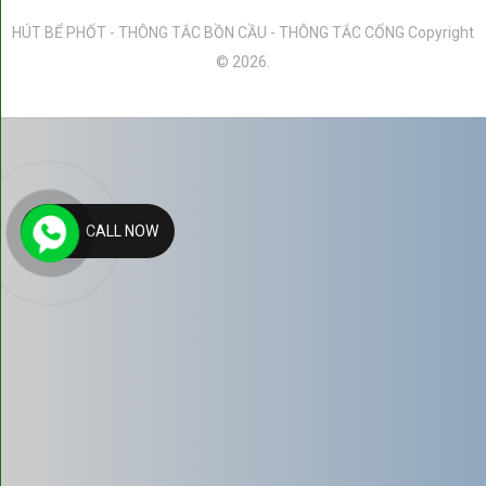
Hút bể phốt kiểu truyền thống (có đục phá)
HÚT BỂ PHỐT - THÔNG TẮC BỒN CẦU - THÔNG TẮC CỐNG
Copyright
Ưu điểm:
© 2026.
- Chi phí ban đầu thường thấp hơn.
- Có thể áp dụng cho các bể phốt cũ, không có lỗ thăm.
Nhược điểm:
CALL NOW
-
Phải đục phá
nền/sàn nhà, gây hư hại và cần chi phí hoàn
trả mặt bằng.
- Dễ phát sinh
mùi hôi
và mất vệ sinh trong quá trình thi
công.
- Hiệu suất hút không cao bằng chân không, dễ để lại cặn
bùn đặc.
Hút bể phốt chân không