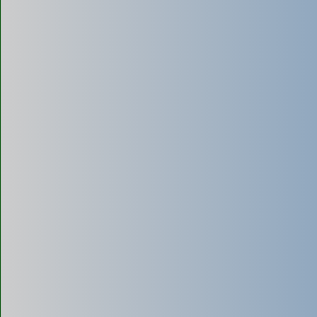
- Linh hoạt, có thể đi vào được
ngõ hẻm sâu, nhỏ hẹp
mà
xe lớn không vào được.
- Phù hợp với các bể phốt nhỏ trong hộ gia đình.
Nhược điểm:
- Tốn nhiều thời gian và chi phí nếu bể phốt lớn (do phải hút
nhiều chuyến).
- Lực hút và hiệu suất thường không bằng xe bồn lớn.
Hút bể phốt bằng công nghệ
cao
Sử dụng máy móc nhập khẩu từ Đức, Nhật, Hàn kết hợp cảm
biến hiện đại xác định vị trí tắc nghẽn. Giải pháp này giúp
tăng hiệu suất làm sạch, rút ngắn thời gian thi công và giảm