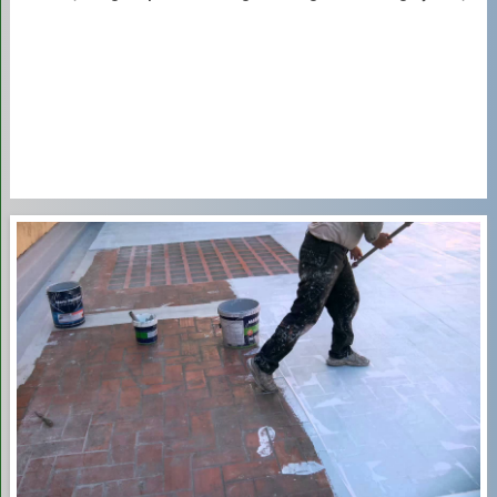
250.000 VNĐ/m³
4
Từ 11 m³ trở lên
(Khu
100.000 –
tập thể, công ty)
180.000 VNĐ/m³
Báo Giá Hút Bể Phốt Trọn Gói
Theo Kích Thước Xe
Nhiều đơn vị cũng áp dụng mức giá trọn gói theo dung tích
xe hút cho các hộ gia đình hoặc bể nhỏ:
STT
Loại Xe Hút
Giá Trọn Gói Tham
(Dung tích)
Khảo (VNĐ/Xe)
1
Xe hút
1 khối
300.000 – 400.000
(0.7m³ - 1m³)
VNĐ/xe
2
Xe hút
2 khối
500.000 – 700.000
VNĐ/xe