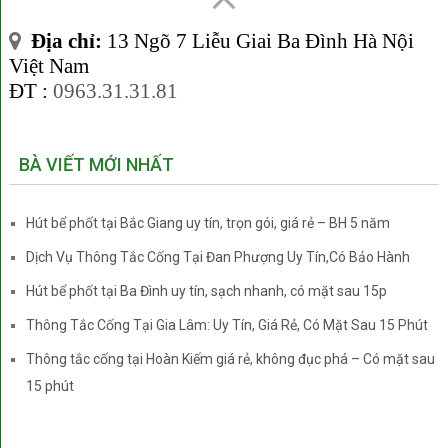
là một số phương pháp hut be phot mà chúng tôi đang sử
dụng:
Địa chỉ:
13 Ngõ 7 Liễu Giai Ba Đình Hà Nội
Việt Nam
Hút bể phốt kiểu truyền thống
ĐT :
0963.31.31.81
(có đục phá)
Sử dụng xe hút thông thường. Kỹ thuật viên phải đục một lỗ
BÀ VIẾT MỚI NHẤT
trên nắp bể để luồn ống hút đường kính lớn xuống.
Hút bể phốt tại Bắc Giang uy tín, trọn gói, giá rẻ – BH 5 năm
Dịch Vụ Thông Tắc Cống Tại Đan Phượng Uy Tín,Có Bảo Hành
Hút bể phốt tại Ba Đình uy tín, sạch nhanh, có mặt sau 15p
Thông Tắc Cống Tại Gia Lâm: Uy Tín, Giá Rẻ, Có Mặt Sau 15 Phút
Thông tắc cống tại Hoàn Kiếm giá rẻ, không đục phá – Có mặt sau
15 phút