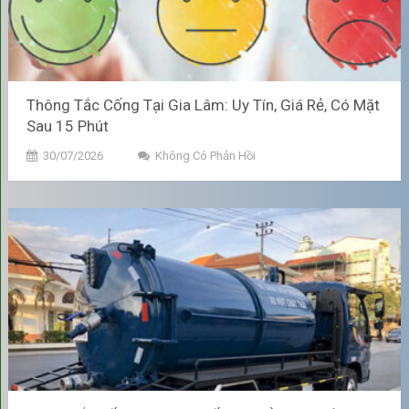
hút bể phốt
định kỳ:
Ngăn Ngừa Tắc Nghẽn và Đầy
Ứ Hệ Thống
Thông Tắc Cống Tại Gia Lâm: Uy Tín, Giá Rẻ, Có Mặt
Duy trì không gian chứa:
Bể phốt hoạt động bằng cách
Sau 15 Phút
phân hủy chất thải hữu cơ. Tuy nhiên, các chất thải rắn, khó
30/07/2026
Không Có Phản Hồi
phân hủy (như tóc, túi ni-lông nhỏ, băng vệ sinh, giấy vệ sinh
loại dai, dầu mỡ,...) sẽ tích tụ lại thành lớp bùn cặn dưới đáy
bể. Việc hút định kỳ sẽ loại bỏ lớp bùn cặn này, giải phóng
dung tích để bể phốt tiếp tục hoạt động hiệu quả.
Tránh tắc ống thoát:
Khi bể phốt quá đầy, lớp bùn cặn sẽ
dâng lên, lấp kín đường ống thông giữa các ngăn hoặc
đường ống thoát nước ra ngoài. Điều này gây ra tình trạng
bồn cầu xả nước chậm, không trôi hoặc nước thải trào ngược
lên, làm gián đoạn sinh hoạt.