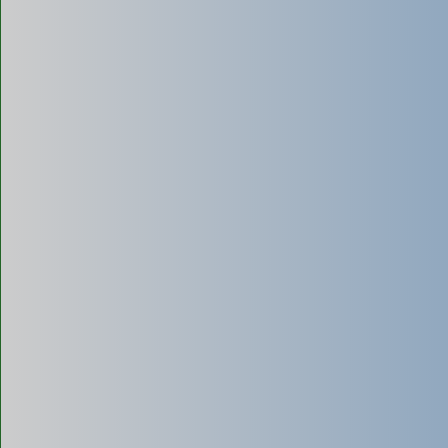
(không đục phá)
Sử dụng xe chuyên dụng được trang bị máy bơm chân không
công suất lớn, tạo lực hút cực mạnh (gấp 3-4 lần). Luồn ống
hút chuyên dụng qua lỗ thăm hoặc tháo bệ bồn cầu.