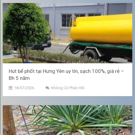
thống ống thoát nước và tiết kiệm đáng kể chi phí sửa chữa
phát sinh.
Bảo vệ sức khỏe, duy trì không
gian sống trong lành
Loại bỏ mùi hôi:
Khi bể phốt đầy, khí Mê-tan và các loại khí
độc khác (do chất thải phân hủy) không thoát đi được sẽ đi
ngược lên theo đường ống, gây ra mùi hôi thối nồng nặc
trong nhà vệ sinh và khu vực xung quanh. Việc hút bể phốt
Hút bể phốt tại Hưng Yên uy tín, sạch 100%, giá rẻ –
giúp loại bỏ nguồn gốc của mùi hôi này.
Bh 5 năm
18/07/2026
Không Có Phản Hồi
Ngăn ngừa mầm bệnh:
Nước thải bị ứ đọng hoặc tràn ra
ngoài là môi trường lý tưởng để vi khuẩn, côn trùng (ruồi,
muỗi) sinh sôi, làm tăng nguy cơ lây lan các bệnh truyền
nhiễm, đặc biệt là ảnh hưởng đến trẻ nhỏ và người lớn tuổi.
Bể phốt đầy có thể gây mùi hôi khó chịu, thu hút côn trùng
như ruồi, muỗi, gián và là nguồn lây vi khuẩn, khí độc gây