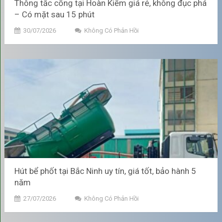
Thông tắc cống tại Hoàn Kiếm giá rẻ, không đục phá
– Có mặt sau 15 phút
30/07/2026
Không Có Phản Hồi
Ngăn Ngừa Tắc Nghẽn và Đầy Ứ Hệ Thống
Tiết kiệm chi phí, tránh sửa
chữa tốn kém
Hút bể phốt tại Bắc Ninh uy tín, giá tốt, bảo hành 5
Thay vì đợi bể phốt đầy hoặc tắc nghẽn nghiêm trọng mới xử
năm
lý, việc hút bể phốt định kỳ 2–3 năm/lần cho hộ gia đình,
27/07/2026
Không Có Phản Hồi
hoặc thường xuyên hơn đối với cơ sở kinh doanh, giúp hạn
chế ứ đọng chất thải. Điều này giảm nguy cơ hư hỏng hệ