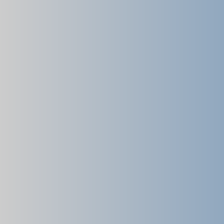
Là phương pháp
xử lý sinh học
. Bổ sung men/bột vi sinh
(chứa vi khuẩn có lợi) vào bể phốt qua bồn cầu để tăng
cường quá trình phân hủy chất thải hữu cơ.
Ưu điểm:
- Chi phí thấp, dễ thực hiện tại nhà.
- Giúp khử mùi hôi và làm mềm chất thải.
- Là giải pháp bảo trì, kéo dài chu kỳ hút.
Nhược điểm:
- Không thể thay thế việc hút cơ học hoàn toàn.
- Không có tác dụng với chất thải rắn, khó phân hủy (như tóc,
nhựa).
- Chỉ hiệu quả với tình trạng tắc nghẽn nhẹ.