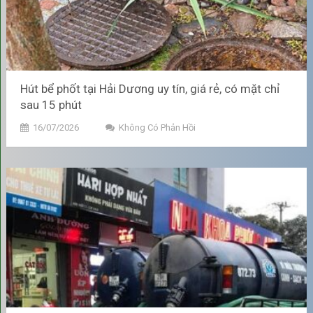
bệnh đường hô hấp, tiêu hóa hay các vấn đề về da. Hút bể
phốt định kỳ giúp duy trì môi trường sống sạch sẽ, thoáng
mát và bảo vệ sức khỏe cả gia đình.
Kéo Dài Tuổi Thọ Công Trình
Hút bể phốt tại Hải Dương uy tín, giá rẻ, có mặt chỉ
sau 15 phút
Chất thải lắng lâu ngày trong bể phốt làm giảm hiệu suất hệ
thống xử lý nước thải, dẫn đến rò rỉ, thấm dột, ảnh hưởng đến
16/07/2026
Không Có Phản Hồi
nền móng và kết cấu ngôi nhà. Hút bể phốt định kỳ duy trì
hoạt động ổn định và kéo dài tuổi thọ công trình
Bể phốt đầy gây áp lực lớn lên thành và đáy bể, về lâu dài có
thể dẫn đến
nứt, vỡ, rò rỉ
hệ thống. Chất thải rò rỉ còn có thể
thấm vào tường, móng nhà, gây hư hỏng công trình.
Tránh sự cố khẩn cấp, giảm chi
phí phát sinh
Bể phốt đầy đột ngột có thể gây trào ngược nước thải lên