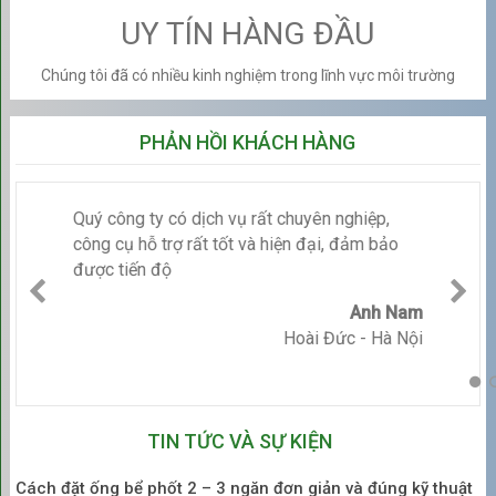
Bảng Giá Hút Bể Phốt Tham
UY TÍN HÀNG ĐẦU
Khảo tại Hà Nội (Tính theo khối
Chúng tôi đã có nhiều kinh nghiệm trong lĩnh vực môi trường
lượng)
PHẢN HỒI KHÁCH HÀNG
Mức giá trung bình sẽ thay đổi tùy thuộc vào
tổng khối
lượng chất thải
được hút ra.
Hút bể phốt
với khối lượng càng
lớn, đơn giá trên mỗi khối (m³) sẽ càng giảm.
Quý công ty có dịch vụ rất chuyên nghiệp,
công cụ hỗ trợ rất tốt và hiện đại, đảm bảo
được tiến độ
STT
Khối Lượng Hút Thực
Đơn Giá Tham
Tế
Khảo (VNĐ/m³)
Anh Nam
Hoài Đức - Hà Nội
1
Dưới 3 m³
(Hộ gia đình
250.000 –
nhỏ)
450.000 VNĐ/m³
2
Từ 3 – 5 m³
(Hộ gia
200.000 –
đình lớn/Nhà trọ nhỏ)
350.000 VNĐ/m³
TIN TỨC VÀ SỰ KIỆN
3
Từ 6 – 10 m³
150.000 –
Cách đặt ống bể phốt 2 – 3 ngăn đơn giản và đúng kỹ thuật