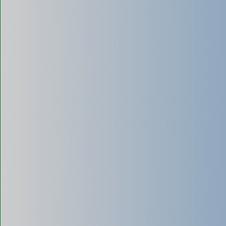
Hút bể phốt mini
Sử dụng các loại xe hút, máy hút có dung tích nhỏ (1m³ -
3m³) hoặc thiết bị chuyên biệt.
Hút bể phốt mini
Ưu điểm: