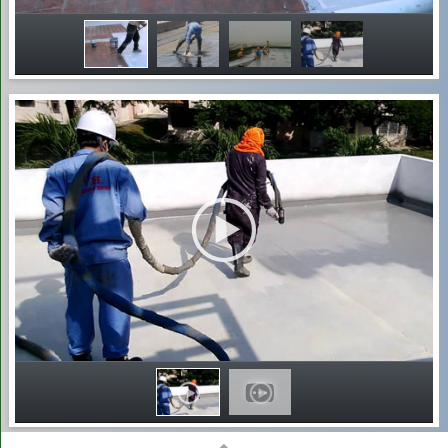
3
Xe hút
3 khối
700.000 – 1.200.000
VNĐ/xe
4
Xe hút
4 – 5 khối
1.000.000 – 1.800.000
VNĐ/xe
Các phương pháp hút bể
phốt hiệu quả đang được
chúng tôi sử dụng
Chúng tôi áp dụng các phương pháp hút bể phốt hiện đại, an
toàn và hiệu quả, đảm bảo xử lý triệt để chất thải trong thời
gian ngắn. Từ máy hút chuyên dụng, áp lực nước đến chế
phẩm sinh học hỗ trợ phân hủy, mỗi giải pháp đều được lựa
chọn phù hợp với tình trạng bể phốt của bạn. Với quy trình
chuyên nghiệp, dịch vụ của chúng tôi giúp giữ vệ sinh, hạn
chế mùi hôi và bảo vệ tuổi thọ hệ thống thoát nước. Dưới đây