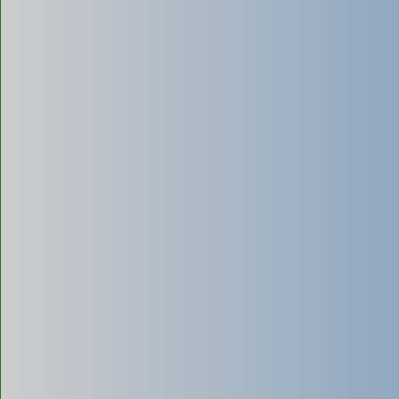
Hút bể phốt chân không (không đục phá)
Ưu điểm:
- Không cần đục phá nền nhà, giữ nguyên kết cấu.
- Lực hút mạnh, làm sạch triệt để bùn đặc tích tụ.
- Quá trình khép kín, không gây mùi hôi khó chịu.
- Tốc độ thi công nhanh.
Nhược điểm:
- Chi phí dịch vụ thường cao hơn so với hút truyền thống.
- Đòi hỏi thiết bị hiện đại và kỹ thuật viên có kinh nghiệm.
Hút bể phốt bằng vi sinh