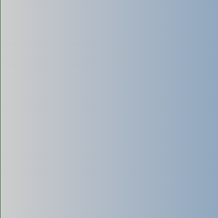
- Linh hoạt, có thể đi vào được
ngõ hẻm sâu, nhỏ hẹp
mà
xe lớn không vào được.
- Phù hợp với các bể phốt nhỏ trong hộ gia đình.
Nhược điểm:
- Tốn nhiều thời gian và chi phí nếu bể phốt lớn (do phải hút
nhiều chuyến).
- Lực hút và hiệu suất thường không bằng xe bồn lớn.
Hút bể phốt bằng công nghệ
cao
Sử dụng máy móc nhập khẩu từ Đức, Nhật, Hàn kết hợp cảm
biến hiện đại xác định vị trí tắc nghẽn. Giải pháp này giúp
tăng hiệu suất làm sạch, rút ngắn thời gian thi công và giảm