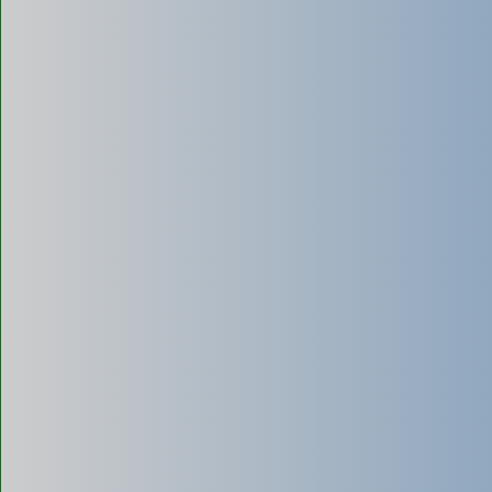
Hút bể phốt chân không (không đục phá)
Ưu điểm:
- Không cần đục phá nền nhà, giữ nguyên kết cấu.
- Lực hút mạnh, làm sạch triệt để bùn đặc tích tụ.
- Quá trình khép kín, không gây mùi hôi khó chịu.
- Tốc độ thi công nhanh.
Nhược điểm:
- Chi phí dịch vụ thường cao hơn so với hút truyền thống.
- Đòi hỏi thiết bị hiện đại và kỹ thuật viên có kinh nghiệm.
Hút bể phốt bằng vi sinh