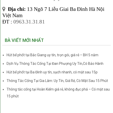
là một số phương pháp hut be phot mà chúng tôi đang sử
dụng:
Địa chỉ:
13 Ngõ 7 Liễu Giai Ba Đình Hà Nội
Việt Nam
Hút bể phốt kiểu truyền thống
ĐT :
0963.31.31.81
(có đục phá)
Sử dụng xe hút thông thường. Kỹ thuật viên phải đục một lỗ
BÀ VIẾT MỚI NHẤT
trên nắp bể để luồn ống hút đường kính lớn xuống.
Hút bể phốt tại Bắc Giang uy tín, trọn gói, giá rẻ – BH 5 năm
Dịch Vụ Thông Tắc Cống Tại Đan Phượng Uy Tín,Có Bảo Hành
Hút bể phốt tại Ba Đình uy tín, sạch nhanh, có mặt sau 15p
Thông Tắc Cống Tại Gia Lâm: Uy Tín, Giá Rẻ, Có Mặt Sau 15 Phút
Thông tắc cống tại Hoàn Kiếm giá rẻ, không đục phá – Có mặt sau
15 phút