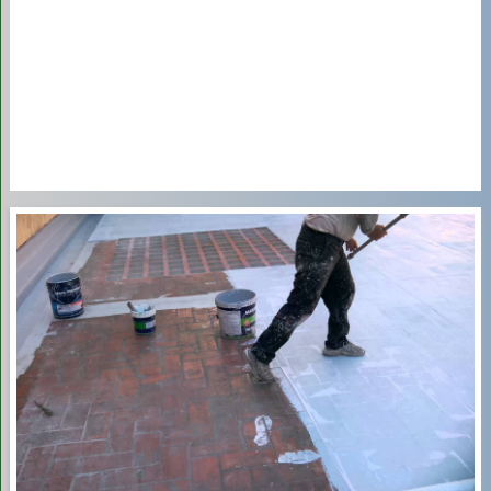
4
Từ 11 m³ trở lên
(Khu
100.000 –
tập thể, công ty)
180.000 VNĐ/m³
Báo Giá Hút Bể Phốt Trọn Gói
Theo Kích Thước Xe
Nhiều đơn vị cũng áp dụng mức giá trọn gói theo dung tích
xe hút cho các hộ gia đình hoặc bể nhỏ:
STT
Loại Xe Hút
Giá Trọn Gói Tham
(Dung tích)
Khảo (VNĐ/Xe)
1
Xe hút
1 khối
300.000 – 400.000
(0.7m³ - 1m³)
VNĐ/xe
2
Xe hút
2 khối
500.000 – 700.000
VNĐ/xe