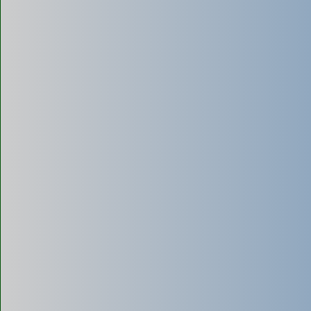
Hút bể phốt mini
Sử dụng các loại xe hút, máy hút có dung tích nhỏ (1m³ -
3m³) hoặc thiết bị chuyên biệt.
Hút bể phốt mini
Ưu điểm: