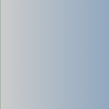
(không đục phá)
Sử dụng xe chuyên dụng được trang bị máy bơm chân không
công suất lớn, tạo lực hút cực mạnh (gấp 3-4 lần). Luồn ống
hút chuyên dụng qua lỗ thăm hoặc tháo bệ bồn cầu.