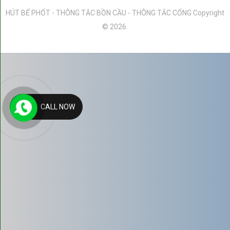
Hút bể phốt kiểu truyền thống (có đục phá)
HÚT BỂ PHỐT - THÔNG TẮC BỒN CẦU - THÔNG TẮC CỐNG
Copyright
Ưu điểm:
© 2026.
- Chi phí ban đầu thường thấp hơn.
- Có thể áp dụng cho các bể phốt cũ, không có lỗ thăm.
Nhược điểm:
CALL NOW
-
Phải đục phá
nền/sàn nhà, gây hư hại và cần chi phí hoàn
trả mặt bằng.
- Dễ phát sinh
mùi hôi
và mất vệ sinh trong quá trình thi
công.
- Hiệu suất hút không cao bằng chân không, dễ để lại cặn
bùn đặc.
Hút bể phốt chân không