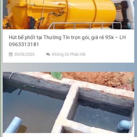
bệnh đường hô hấp, tiêu hóa hay các vấn đề về da. Hút bể
phốt định kỳ giúp duy trì môi trường sống sạch sẽ, thoáng
mát và bảo vệ sức khỏe cả gia đình.
Kéo Dài Tuổi Thọ Công Trình
Hút bể phốt tại Thường Tín trọn gói, giá rẻ 95k – LH
0963313181
Chất thải lắng lâu ngày trong bể phốt làm giảm hiệu suất hệ
thống xử lý nước thải, dẫn đến rò rỉ, thấm dột, ảnh hưởng đến
30/03/2026
Không Có Phản Hồi
nền móng và kết cấu ngôi nhà. Hút bể phốt định kỳ duy trì
hoạt động ổn định và kéo dài tuổi thọ công trình
Bể phốt đầy gây áp lực lớn lên thành và đáy bể, về lâu dài có
thể dẫn đến
nứt, vỡ, rò rỉ
hệ thống. Chất thải rò rỉ còn có thể
thấm vào tường, móng nhà, gây hư hỏng công trình.
Tránh sự cố khẩn cấp, giảm chi
phí phát sinh
Bể phốt đầy đột ngột có thể gây trào ngược nước thải lên