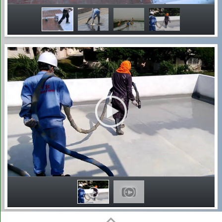
3
Xe hút
3 khối
700.000 – 1.200.000
VNĐ/xe
4
Xe hút
4 – 5 khối
1.000.000 – 1.800.000
VNĐ/xe
Các phương pháp hút bể
phốt hiệu quả đang được
chúng tôi sử dụng
Chúng tôi áp dụng các phương pháp hút bể phốt hiện đại, an
toàn và hiệu quả, đảm bảo xử lý triệt để chất thải trong thời
gian ngắn. Từ máy hút chuyên dụng, áp lực nước đến chế
phẩm sinh học hỗ trợ phân hủy, mỗi giải pháp đều được lựa
chọn phù hợp với tình trạng bể phốt của bạn. Với quy trình
chuyên nghiệp, dịch vụ của chúng tôi giúp giữ vệ sinh, hạn
chế mùi hôi và bảo vệ tuổi thọ hệ thống thoát nước. Dưới đây