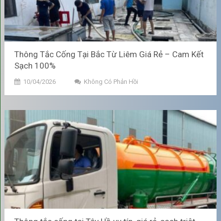
Ngăn Ngừa Tắc Nghẽn và Đầy
Ứ Hệ Thống
Thông Tắc Cống Tại Bắc Từ Liêm Giá Rẻ – Cam Kết
Duy trì không gian chứa:
Bể phốt hoạt động bằng cách
Sạch 100%
phân hủy chất thải hữu cơ. Tuy nhiên, các chất thải rắn, khó
10/04/2026
Không Có Phản Hồi
phân hủy (như tóc, túi ni-lông nhỏ, băng vệ sinh, giấy vệ sinh
loại dai, dầu mỡ,...) sẽ tích tụ lại thành lớp bùn cặn dưới đáy
bể. Việc hút định kỳ sẽ loại bỏ lớp bùn cặn này, giải phóng
dung tích để bể phốt tiếp tục hoạt động hiệu quả.
Tránh tắc ống thoát:
Khi bể phốt quá đầy, lớp bùn cặn sẽ
dâng lên, lấp kín đường ống thông giữa các ngăn hoặc
đường ống thoát nước ra ngoài. Điều này gây ra tình trạng
bồn cầu xả nước chậm, không trôi hoặc nước thải trào ngược
lên, làm gián đoạn sinh hoạt.