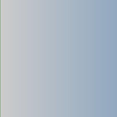
Là phương pháp
xử lý sinh học
. Bổ sung men/bột vi sinh
(chứa vi khuẩn có lợi) vào bể phốt qua bồn cầu để tăng
cường quá trình phân hủy chất thải hữu cơ.
Ưu điểm:
- Chi phí thấp, dễ thực hiện tại nhà.
- Giúp khử mùi hôi và làm mềm chất thải.
- Là giải pháp bảo trì, kéo dài chu kỳ hút.
Nhược điểm:
- Không thể thay thế việc hút cơ học hoàn toàn.
- Không có tác dụng với chất thải rắn, khó phân hủy (như tóc,
nhựa).
- Chỉ hiệu quả với tình trạng tắc nghẽn nhẹ.