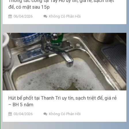
Thông tắc cống tại Tây Hồ uy tín, giá rẻ, sạch triệt
để, có mặt sau 15p
06/04/2026
Không Có Phản Hồi
Ngăn Ngừa Tắc Nghẽn và Đầy Ứ Hệ Thống
Tiết kiệm chi phí, tránh sửa
chữa tốn kém
Hút bể phốt tại Thanh Trì uy tín, sạch triệt để, giá rẻ
Thay vì đợi bể phốt đầy hoặc tắc nghẽn nghiêm trọng mới xử
– BH 5 năm
lý, việc hút bể phốt định kỳ 2–3 năm/lần cho hộ gia đình,
03/04/2026
Không Có Phản Hồi
hoặc thường xuyên hơn đối với cơ sở kinh doanh, giúp hạn
chế ứ đọng chất thải. Điều này giảm nguy cơ hư hỏng hệ