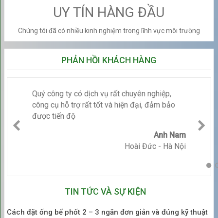
Bảng Giá Hút Bể Phốt Tham
UY TÍN HÀNG ĐẦU
Khảo tại Hà Nội (Tính theo khối
Chúng tôi đã có nhiều kinh nghiệm trong lĩnh vực môi trường
lượng)
PHẢN HỒI KHÁCH HÀNG
Mức giá trung bình sẽ thay đổi tùy thuộc vào
tổng khối
lượng chất thải
được hút ra.
Hút bể phốt
với khối lượng càng
lớn, đơn giá trên mỗi khối (m³) sẽ càng giảm.
Quý công ty có dịch vụ rất chuyên nghiệp,
công cụ hỗ trợ rất tốt và hiện đại, đảm bảo
được tiến độ
STT
Khối Lượng Hút Thực
Đơn Giá Tham
Tế
Khảo (VNĐ/m³)
Anh Nam
Hoài Đức - Hà Nội
1
Dưới 3 m³
(Hộ gia đình
250.000 –
nhỏ)
450.000 VNĐ/m³
2
Từ 3 – 5 m³
(Hộ gia
200.000 –
đình lớn/Nhà trọ nhỏ)
350.000 VNĐ/m³
TIN TỨC VÀ SỰ KIỆN
3
Từ 6 – 10 m³
150.000 –
Cách đặt ống bể phốt 2 – 3 ngăn đơn giản và đúng kỹ thuật
250.000 VNĐ/m³