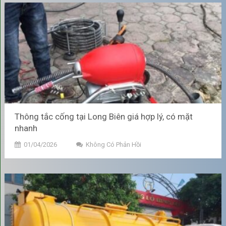
thống ống thoát nước và tiết kiệm đáng kể chi phí sửa chữa
phát sinh.
Bảo vệ sức khỏe, duy trì không
gian sống trong lành
Loại bỏ mùi hôi:
Khi bể phốt đầy, khí Mê-tan và các loại khí
độc khác (do chất thải phân hủy) không thoát đi được sẽ đi
ngược lên theo đường ống, gây ra mùi hôi thối nồng nặc
trong nhà vệ sinh và khu vực xung quanh. Việc hút bể phốt
Thông tắc cống tại Long Biên giá hợp lý, có mặt
giúp loại bỏ nguồn gốc của mùi hôi này.
nhanh
01/04/2026
Không Có Phản Hồi
Ngăn ngừa mầm bệnh:
Nước thải bị ứ đọng hoặc tràn ra
ngoài là môi trường lý tưởng để vi khuẩn, côn trùng (ruồi,
muỗi) sinh sôi, làm tăng nguy cơ lây lan các bệnh truyền
nhiễm, đặc biệt là ảnh hưởng đến trẻ nhỏ và người lớn tuổi.
Bể phốt đầy có thể gây mùi hôi khó chịu, thu hút côn trùng
như ruồi, muỗi, gián và là nguồn lây vi khuẩn, khí độc gây