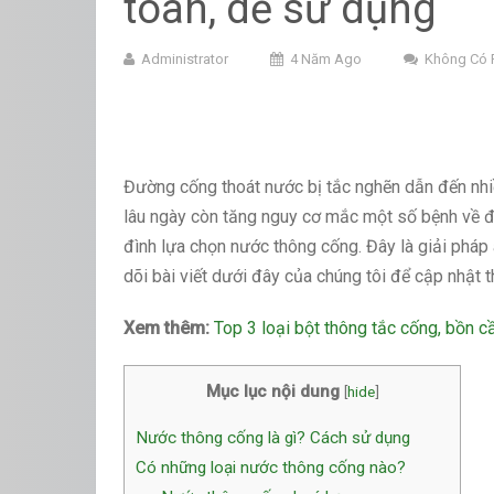
toàn, dễ sử dụng
Administrator
4 Năm Ago
Không Có 
Đường cống thoát nước bị tắc nghẽn dẫn đến nhiề
lâu ngày còn tăng nguy cơ mắc một số bệnh về đườ
đình lựa chọn nước thông cống. Đây là giải pháp a
dõi bài viết dưới đây của chúng tôi để cập nhật th
Xem thêm:
Top 3 loại bột thông tắc cống, bồn c
Mục lục nội dung
[
hide
]
Nước thông cống là gì? Cách sử dụng
Có những loại nước thông cống nào?