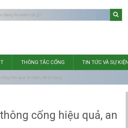
ỐT
THÔNG TẮC CỐNG
TIN TỨC VÀ SỰ KIỆ
cống hiệu quả, an toàn, dễ sử dụng
 thông cống hiệu quả, an