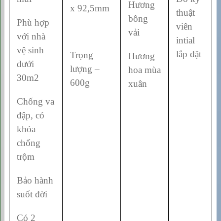
Hương
x 92,5mm
thuật
bông
Phù hợp
viên
vải
với nhà
intial
vệ sinh
lắp đặt
Trọng
Hương
dưới
lượng –
hoa mùa
30m2
600g
xuân
Chống va
đập, có
khóa
chống
trộm
Bảo hành
suốt đời
Có 2