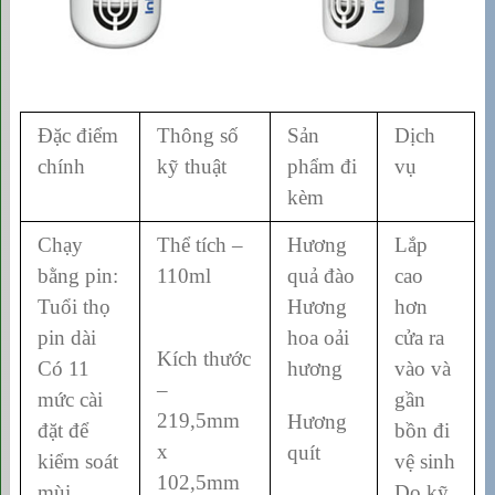
Đặc điểm
Thông số
Sản
Dịch
chính
kỹ thuật
phẩm đi
vụ
kèm
Chạy
Thể tích –
Hương
Lắp
bằng pin:
110ml
quả đào
cao
Tuổi thọ
Hương
hơn
pin dài
hoa oải
cửa ra
Kích thước
Có 11
hương
vào và
–
mức cài
gần
219,5mm
Hương
đặt để
bồn đi
x
quít
kiểm soát
vệ sinh
102,5mm
mùi
Do kỹ