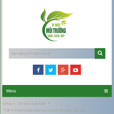
Menu
Home
Tin tức và sự kiện
TOP 4 Thiết bị khử mùi nhà vệ sinh tốt nhất hiện nay